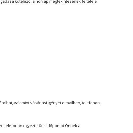
egadása kötelező, a honlap megtekintésének feltétele.
rolhat, valamint vásárlási igényét e-mailben, telefonon,
en telefonon egyeztetünk időpontot Önnek a