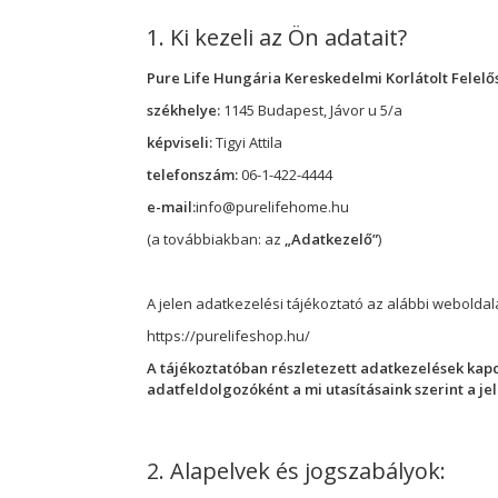
1. Ki kezeli az Ön adatait?
Pure Life Hungária Kereskedelmi Korlátolt Felel
székhelye:
1145 Budapest, Jávor u 5/a
képviseli:
Tigyi Attila
telefonszám:
06-1-422-4444
e-mail:
info@purelifehome.hu
(a továbbiakban: az
„Adatkezelő”
)
A jelen adatkezelési tájékoztató az alábbi weboldala
https://purelifeshop.hu/
A tájékoztatóban részletezett adatkezelések kap
adatfeldolgozóként a mi utasításaink szerint a je
2. Alapelvek és jogszabályok: