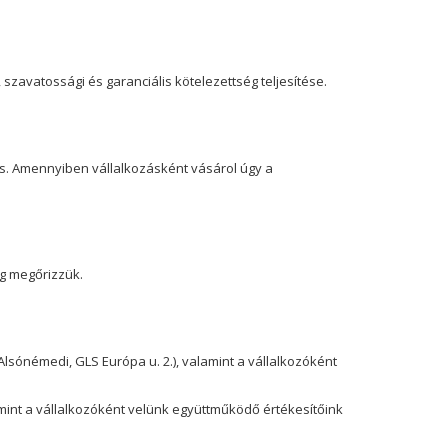
szavatossági és garanciális kötelezettség teljesítése.
. Amennyiben vállalkozásként vásárol úgy a
ig megőrizzük.
lsónémedi, GLS Európa u. 2.), valamint a vállalkozóként
amint a vállalkozóként velünk együttműködő értékesítőink