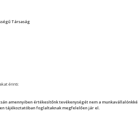
ősségű Társaság
kat érinti:
csán amennyiben értékesítőnk tevékenységét nem a munkavállalónkként
len tájékoztatóban foglaltaknak megfelelően jár el.