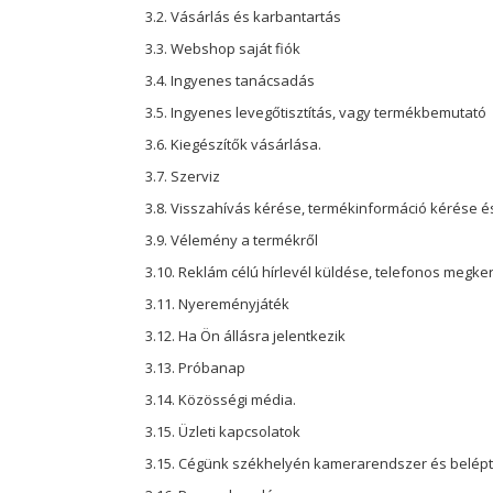
3.2. Vásárlás és karbantartás
3.3. Webshop saját fiók
3.4. Ingyenes tanácsadás
3.5. Ingyenes levegőtisztítás, vagy termékbemutató
3.6. Kiegészítők vásárlása
.
3.7. Szerviz
3.8. Visszahívás kérése, termékinformáció kérése é
3.9. Vélemény a termékről
3.10. Reklám célú hírlevél küldése, telefonos megk
3.11. Nyereményjáték
3.12. Ha Ön állásra jelentkezik
3.13. Próbanap
3.14. Közösségi média
.
3.15. Üzleti kapcsolatok
3.15. Cégünk székhelyén kamerarendszer és belép