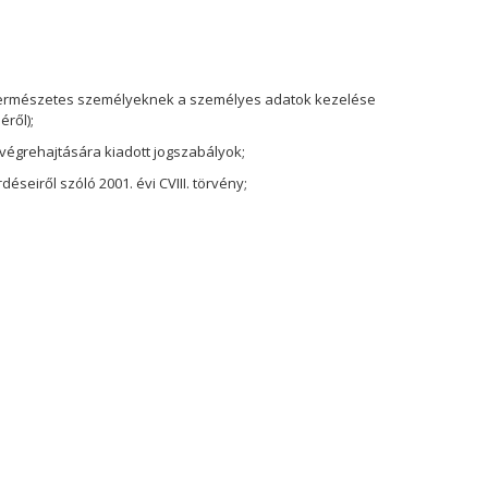
a természetes személyeknek a személyes adatok kezelése
éről);
 végrehajtására kiadott jogszabályok;
eiről szóló 2001. évi CVIII. törvény;