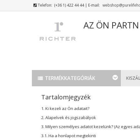
Telefon:
(+36 1) 422 44 44
| E-mail:
webshop@purelifeh
AZ ÖN PARTN
TERMÉKKATEGÓRIÁK
KISZÁ
Tartalomjegyzék
1. Ki kezeli az Ön adatait?
2. Alapelvek és jogszabályok
3. Milyen személyes adatot kezelünk? (Az egyes ad
3.1. Ha a honlapot megtekinti