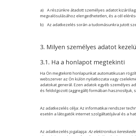
a)
A részünkre átadott személyes adatot kizárólag 
megvalósulásához elengedhetetlen, és a cél elérés
b)
Az adatkezelés során a tudomásunkra jutott sz
3. Milyen személyes adatot kezel
3.1. Ha a honlapot megtekinti
Ha Ön megtekinti honlapunkat automatikusan rögzítés
webszerver az Ön külön nyilatkozata vagy cselekmé
adatokat generál.
Ezen adatok egyéb személyes adat
és feldolgozott (aggregált) formában hasznosítjuk, s
Az adatkezelés célja: Az informatikai rendszer tech
esetén a látogatók internet szolgáltatójával és a 
Az adatkezelés jogalapja:
Az elektronikus kereskede