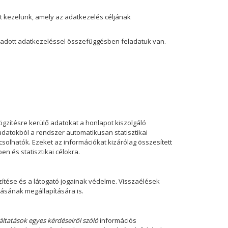
ot kezelünk, amely az adatkezelés céljának
 adott adatkezeléssel összefüggésben feladatuk van.
ögzítésre kerülő adatokat a honlapot kiszolgáló
datokból a rendszer automatikusan statisztikai
pcsolhatók.
Ezeket az információkat kizárólag összesített
n és statisztikai célokra.
szítése és a látogató jogainak védelme. Visszaélések
rásának megállapítására is.
ltatások egyes kérdéseiről szóló
információs