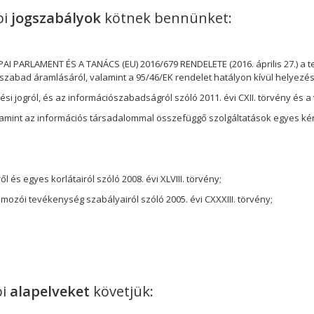
bi
jogszabályok
kötnek bennünket:
AI PARLAMENT ÉS A TANÁCS (EU) 2016/679 RENDELETE (2016. április 27.) 
szabad áramlásáról, valamint a 95/46/EK rendelet hatályon kívül helyezés
si jogról, és az információszabadságról szóló 2011. évi CXII. törvény és a
amint az információs társadalommal összefüggő szolgáltatások egyes kérdés
;
és egyes korlátairól szóló 2008. évi XLVIII. törvény;
zói tevékenység szabályairól szóló 2005. évi CXXXIII. törvény;
bi
alapelveket
követjük: