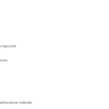
s kapcsolat
eresés
tetőrendszer működik