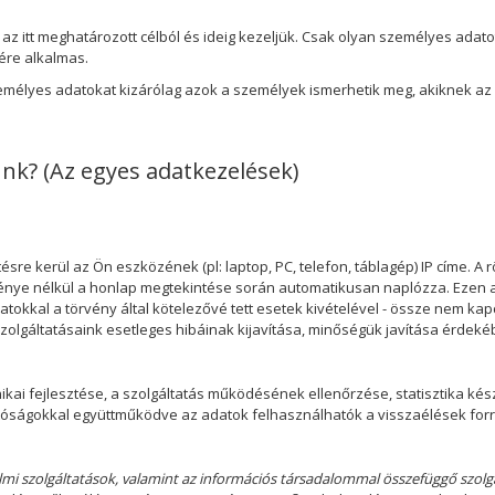
az itt meghatározott célból és ideig kezeljük. Csak olyan személyes adat
ére alkalmas.
emélyes adatokat kizárólag azok a személyek ismerhetik meg, akiknek az
ünk? (Az egyes adatkezelések)
re kerül az Ön eszközének (pl: laptop, PC, telefon, táblagép) IP címe. A r
nye nélkül a honlap megtekintése során automatikusan naplózza. Ezen a
okkal a törvény által kötelezővé tett esetek kivételével - össze nem ka
zolgáltatásaink esetleges hibáinak kijavítása, minőségük javítása érdekébe
nikai fejlesztése, a szolgáltatás működésének ellenőrzése, statisztika ké
hatóságokkal együttműködve az adatok felhasználhatók a visszaélések for
lmi szolgáltatások, valamint az információs társadalommal összefüggő szolgá