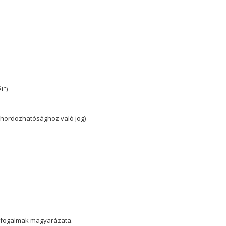
t”)
athordozhatósághoz való jog)
t fogalmak magyarázata
.