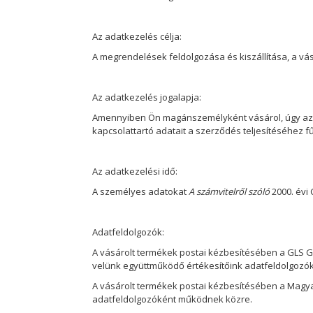
Az adatkezelés célja:
A megrendelések feldolgozása és kiszállítása, a vás
Az adatkezelés jogalapja:
Amennyiben Ön magánszemélyként vásárol, úgy az a
kapcsolattartó adatait a szerződés teljesítéséhez 
Az adatkezelési idő:
A személyes adatokat
A számvitelről szóló
2000. évi 
Adatfeldolgozók:
A vásárolt termékek postai kézbesítésében a GLS Gen
velünk együttműködő értékesítőink adatfeldolgozó
A vásárolt termékek postai kézbesítésében a Magyar
adatfeldolgozóként működnek közre.