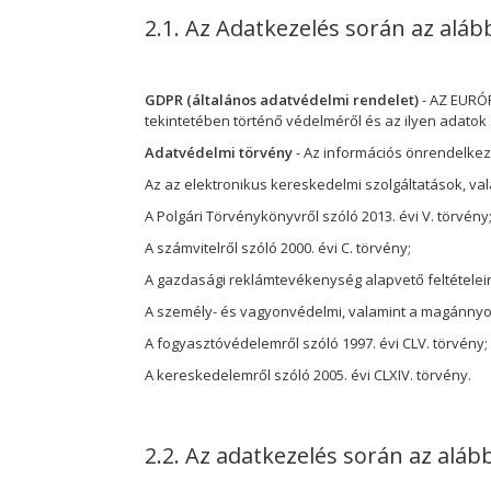
2.1. Az Adatkezelés során az aláb
GDPR
(általános adatvédelmi rendelet)
- AZ EURÓP
tekintetében történő védelméről és az ilyen adatok 
Adatvédelmi törvény
- Az információs önrendelkezé
Az
az elektronikus kereskedelmi szolgáltatások, val
A Polgári Törvénykönyvről szóló 2013. évi V. törvény
A számvitelről szóló 2000. évi C. törvény;
A gazdasági reklámtevékenység alapvető feltételeiről 
A személy- és vagyonvédelmi, valamint a magánnyomo
A fogyasztóvédelemről szóló 1997. évi CLV. törvény;
A kereskedelemről szóló 2005. évi CLXIV. törvény.
2.2. Az adatkezelés során az aláb