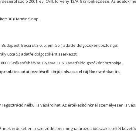
éseiről szóló 2001. évi CVIII. törvény 13/A. § (3) bekezdése. Az adatok m
ított
30 (Harminc)
nap.
 Budapest, Bécsi út 3-5. 5. em. 56. ) adatfeldolgozóként biztosítja;
ly utca 5.) adatfeldolgozóként szerkeszti;
 8000 Székesfehérvár, Gyetvai u. 6. ) adatfeldolgozóként biztosítja.
kapcsolatos adatkezelésről kérjük olvassa el tájékoztatónkat
itt.
regisztráció nélkül is vásárolhat. Az értékesítőinknél személyesen is vásá
 Ennek érdekében a szerződésben meghatározott időszak leteltét követő