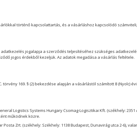
árlókkal történő kapcsolattartás, és a vásárláshoz kapcsolódó számviteli, 
datkezelés jogalapja a szerződés teljesítéséhez szükséges adatkezelés
fűződő jogos érdekből kezeljük. Az adatok megadása a vásárlás feltétele.
C. törvény 169. § (2) bekezdése alapján a vásárlástól számított 8 (Nyolc) év
eral Logistics Systems Hungary Csomag-Logisztikai Kft. (székhely: 2351 A
ként működnek közre.
 Posta Zrt. (székhely: Székhely: 1138 Budapest, Dunavirág utca 2-6), val