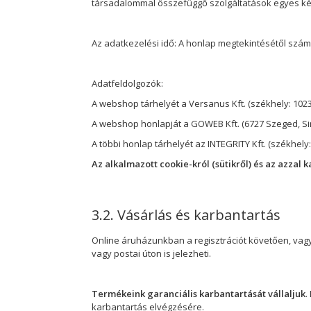
társadalommal összefüggő szolgáltatások egyes kérd
Az adatkezelési idő: A honlap megtekintésétől szám
Adatfeldolgozók:
A webshop tárhelyét a Versanus Kft. (székhely:
1023
A webshop honlapját a GOWEB Kft. (6727 Szeged, Sirá
A többi honlap tárhelyét az INTEGRITY Kft. (székhely:
Az alkalmazott cookie-król (sütikről) és az azzal 
3.2. Vásárlás és karbantartás
Online áruházunkban a regisztrációt követően, vagy 
vagy postai úton is jelezheti.
Termékeink garanciális karbantartását vállaljuk
.
karbantartás elvégzésére.