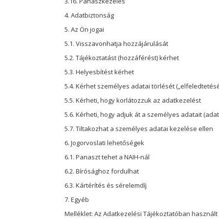
3.16. Panaszkezelés
4. Adatbiztonság
5. Az Ön jogai
5.1. Visszavonhatja hozzájárulását
5.2. Tájékoztatást (hozzáférést) kérhet
5.3. Helyesbítést kérhet
5.4. Kérhet személyes adatai törlését („elfeledtetésé
5.5. Kérheti, hogy korlátozzuk az adatkezelést
5.6. Kérheti, hogy adjuk át a személyes adatait (ad
5.7. Tiltakozhat a személyes adatai kezelése ellen
6. Jogorvoslati lehetőségek
6.1. Panaszt tehet a NAIH-nál
6.2. Bírósághoz fordulhat
6.3. Kártérítés és sérelemdíj
7. Egyéb
Melléklet: Az Adatkezelési Tájékoztatóban használ