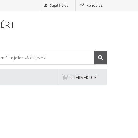
Saját fiók
Rendelés
Bejelentkezés
ÉRT
Regisztráció
0
TERMÉK:
0 FT
Elfelejtettem a jelszavam
ADATKEZELÉSI TÁJÉKOZTATÓ