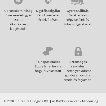
Garantált minőség
Ügyfélszolgálat
Gyors szállítás
Csak eredeti, gyári
Várjuk kérdését,
Saját területi
RICHTER
érdeklődését
képviselőink és
alkatrészek,
futárszolgálat által
kiegészítők
14-napos elállás
Biztonságos
Biztos lehet benne,
rendelés
hogy jól választott
Személyes adatait
gondosan óvjuk a
rendelés folyamán
© 2020 |
Pure Life Hungária Kft.
| All Rights Reserved / Minden jog