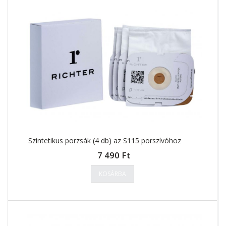
Szintetikus porzsák (4 db) az S115 porszívóhoz
7 490 Ft
KOSÁRBA