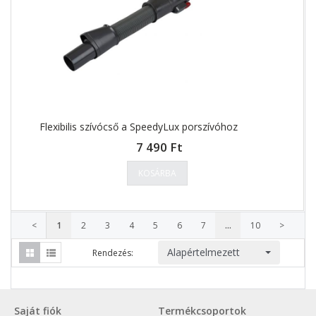
Flexibilis szívócső a SpeedyLux porszívóhoz
7 490 Ft
KOSÁRBA
<
1
2
3
4
5
6
7
...
10
>
Alapértelmezett
Rendezés:
Saját fiók
Termékcsoportok