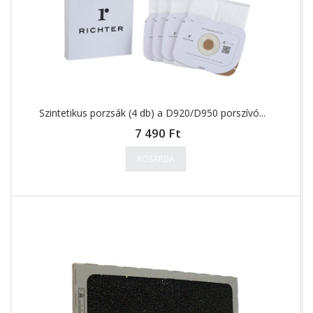
Szintetikus porzsák (4 db) a D920/D950 porszívó...
7 490 Ft
KOSÁRBA