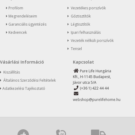
Profilom
Vezetékes porszívók
Megrendeléseim
Gőztisztítók
Garanciális ügyintézés
Légtisztítók
Kedvencek
Ipari felhasználás
Vezeték nélküli porszívók
Tensel
Vásárlási Információ
Kapcsolat
Pure Life Hungária
Kiszállítás
Kft., H-1145 Budapest,
Általános Szerződési Feltételek
Jávor utca 5/A
(+36 1) 422 44 44
Adatkezelési Tajékoztató
webshop@purelifehome.hu