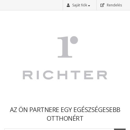
Saját fiók
Rendelés
Bejelentkezés
Regisztráció
Elfelejtettem a jelszavam
AZ ÖN PARTNERE EGY EGÉSZSÉGESEBB
OTTHONÉRT