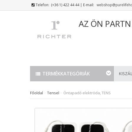
Telefon:
(+36 1) 422 44 44
| E-mail:
webshop@purelifeh
AZ ÖN PARTN
TERMÉKKATEGÓRIÁK
KISZÁ
Főoldal
>
Tensel
>
Öntapadó elektróda, TENS