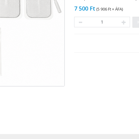
7 500 Ft
(
5 906 Ft
+ ÁFA)