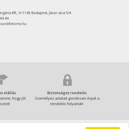
ungária Kft., H-1145 Budapest, Jávor utca 5/A
 44 44
urelifehome.hu
s elállás
Biztonságos rendelés
benne, hogy jól
Személyes adatait gondosan óvjuk a
sztott
rendelés folyamán