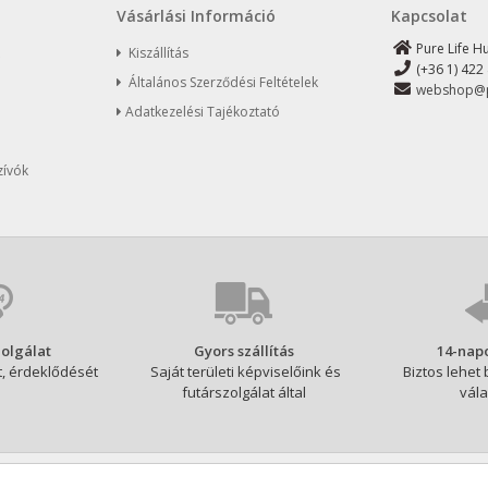
Vásárlási Információ
Kapcsolat
Pure Life H
Kiszállítás
(+36 1) 422
Általános Szerződési Feltételek
webshop@p
Adatkezelési Tajékoztató
zívók
olgálat
Gyors szállítás
14-napo
, érdeklődését
Saját területi képviselőink és
Biztos lehet 
futárszolgálat által
vála