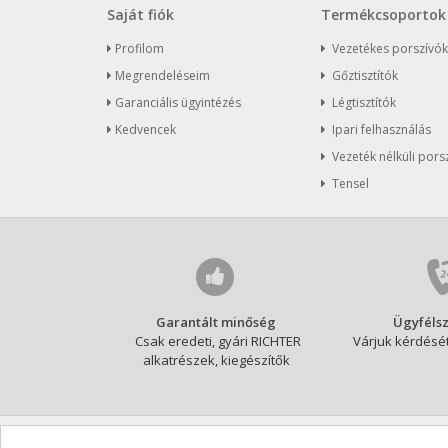
Saját fiók
Termékcsoportok
Profilom
Vezetékes porszívók
Megrendeléseim
Gőztisztítók
Garanciális ügyintézés
Légtisztítók
Kedvencek
Ipari felhasználás
Vezeték nélküli pors
Tensel
Garantált minőség
Ügyfélsz
Csak eredeti, gyári RICHTER
Várjuk kérdését
alkatrészek, kiegészítők