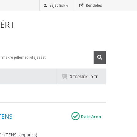
Saját fiók
Rendelés
Bejelentkezés
ÉRT
Regisztráció
0
TERMÉK:
0 FT
Elfelejtettem a jelszavam
TENS
Raktáron
ár (TENS tappancs)