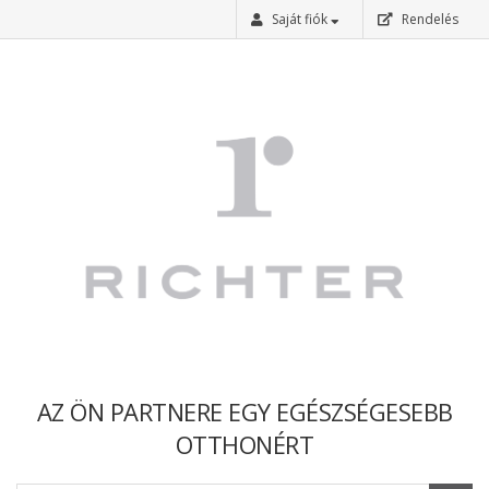
Saját fiók
Rendelés
Bejelentkezés
Regisztráció
Elfelejtettem a jelszavam
AZ ÖN PARTNERE EGY EGÉSZSÉGESEBB
OTTHONÉRT