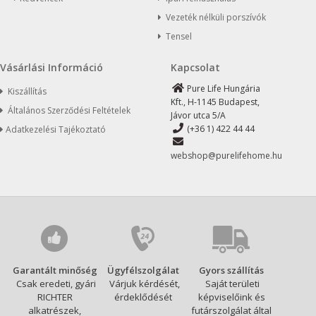
Vezeték nélküli porszívók
Tensel
Vásárlási Információ
Kapcsolat
Pure Life Hungária
Kiszállítás
Kft., H-1145 Budapest,
Általános Szerződési Feltételek
Jávor utca 5/A
(+36 1) 422 44 44
Adatkezelési Tajékoztató
webshop@purelifehome.hu
Garantált minőség
Ügyfélszolgálat
Gyors szállítás
Csak eredeti, gyári
Várjuk kérdését,
Saját területi
RICHTER
érdeklődését
képviselőink és
alkatrészek,
futárszolgálat által