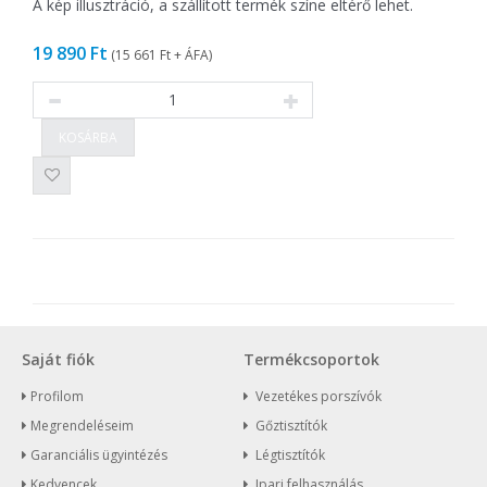
A kép illusztráció, a szállított termék színe eltérő lehet.
19 890 Ft
(
15 661 Ft
+ ÁFA)
KOSÁRBA
Saját fiók
Termékcsoportok
Profilom
Vezetékes porszívók
Megrendeléseim
Gőztisztítók
Garanciális ügyintézés
Légtisztítók
Kedvencek
Ipari felhasználás