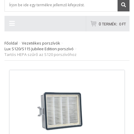
0
TERMÉK:
0 FT
Főoldal
>
Vezetékes porszívók
>
Lux S120/S115 Jubilee Edition porszívó
>
Tartós HEPA szűrő az S120 porszívóhoz