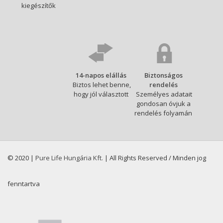
kiegészítők
14-napos elállás
Biztonságos
Biztos lehet benne,
rendelés
hogy jól választott
Személyes adatait
gondosan óvjuk a
rendelés folyamán
© 2020 |
Pure Life Hungária Kft.
| All Rights Reserved / Minden jog
fenntartva