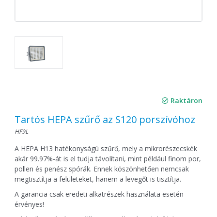
Raktáron
Tartós HEPA szűrő az S120 porszívóhoz
HF9L
A HEPA H13 hatékonyságú szűrő, mely a mikrorészecskék
akár 99.97%-át is el tudja távolítani, mint például finom por,
pollen és penész spórák. Ennek köszönhetően nemcsak
megtisztítja a felületeket, hanem a levegőt is tisztítja.
A garancia csak eredeti alkatrészek használata esetén
érvényes!